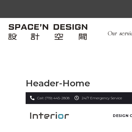
Header-Home
Call: (719) 445-2808
24/7 Emergency Service
DESIGN 